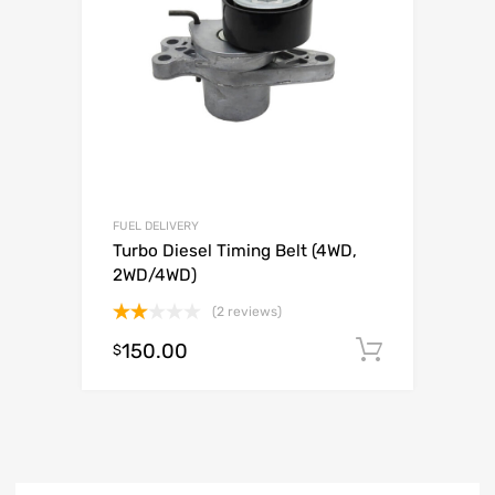
FUEL DELIVERY
Turbo Diesel Timing Belt (4WD,
2WD/4WD)
(2 reviews)
Valorado
150.00
Añadir al
$
con
2.00
de 5