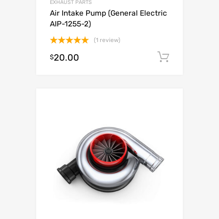
EXHAUST PARTS
Air Intake Pump (General Electric
AIP-1255-2)
(1 review)
Valorado
20.00
Añadir al
$
con
5.00
de 5