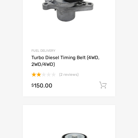
FUEL DELIVERY
Turbo Diesel Timing Belt (4WD,
2WD/4WD)
(2 reviews)
Valorado
150.00
Añadir al
$
con
2.00
de 5