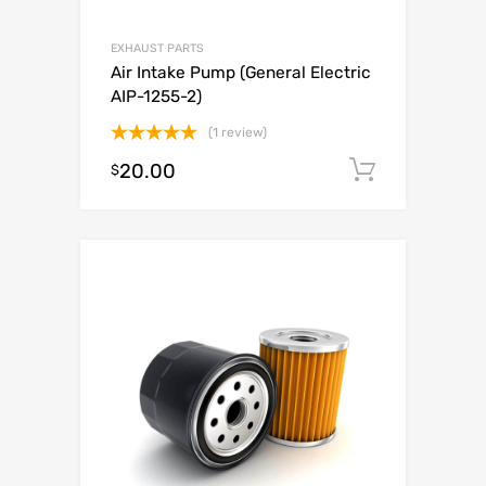
EXHAUST PARTS
Air Intake Pump (General Electric
AIP-1255-2)
(1 review)
Valorado
20.00
Añadir al
$
con
5.00
de 5