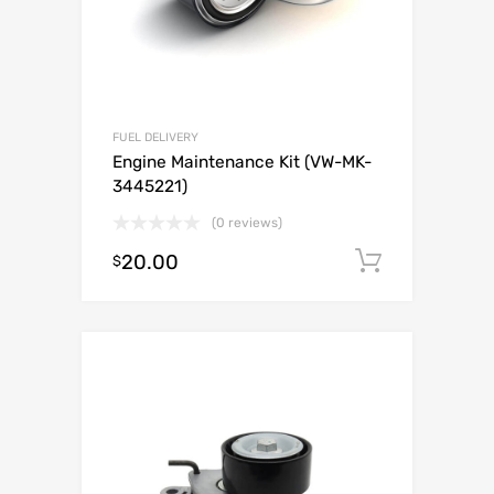
FUEL DELIVERY
Engine Maintenance Kit (VW-MK-
3445221)
(0 reviews)
20.00
Añadir al
$