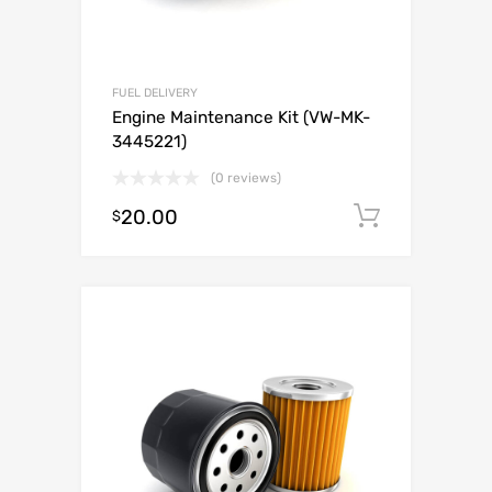
FUEL DELIVERY
Engine Maintenance Kit (VW-MK-
3445221)
(0 reviews)
20.00
Añadir al
$